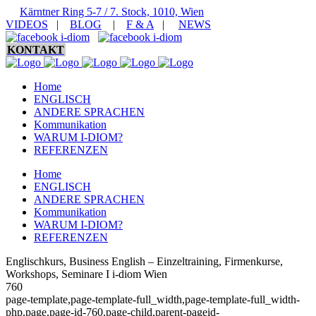
Kärntner Ring 5-7 / 7. Stock, 1010, Wien
VIDEOS
|
BLOG
|
F & A
|
NEWS
KONTAKT
Home
ENGLISCH
ANDERE SPRACHEN
Kommunikation
WARUM I-DIOM?
REFERENZEN
Home
ENGLISCH
ANDERE SPRACHEN
Kommunikation
WARUM I-DIOM?
REFERENZEN
Englischkurs, Business English – Einzeltraining, Firmenkurse,
Workshops, Seminare I i-diom Wien
760
page-template,page-template-full_width,page-template-full_width-
php,page,page-id-760,page-child,parent-pageid-