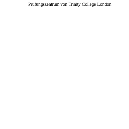
Prüfungszentrum von Trinity College London
Wir gestalten
2001
Gründung
2153