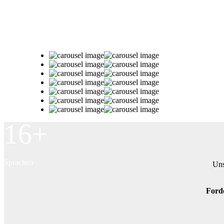
Kurse
32
TrainerInnen
16+
Sprachen
Uns
Forde