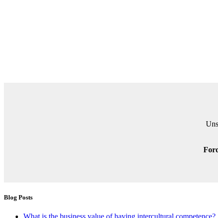
Uns
Ford
Blog Posts
What is the business value of having intercultural competence?