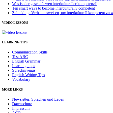
Was ist der geschäftswert interkultureller kompetenz?
Ten smart ways to become interculturally competent
Zehn kluge Verhaltensweisen, um interkulturell kompetent zu 
VIDEO LESSONS
LEARNING TIPS
Communication Skills
Test ABC
English Grammar
Learning tipps
Sprachniveaus
English Writing Tips
Vocabulary
MORE LiNKS
Newsletter: Sprachen und Leben
Datenschutz
Impressum
AGB